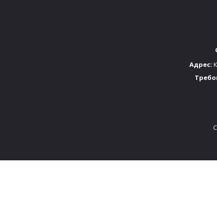
Адрес:
К
Требо
C